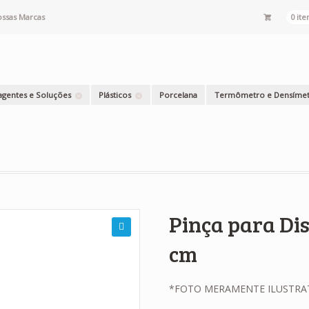
ssas Marcas
0 ite
agentes e Soluções
Plásticos
Porcelana
Termômetro e Densíme
Pinça para Di
cm
*FOTO MERAMENTE ILUSTRA