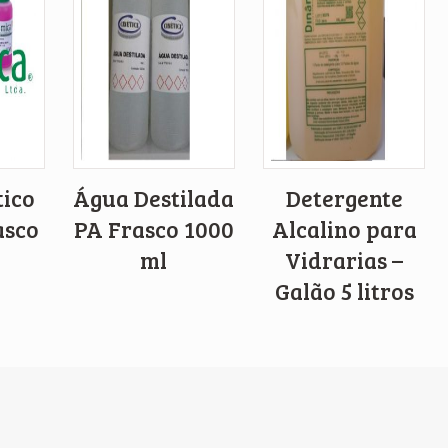
tico
Água Destilada
Detergente
asco
PA Frasco 1000
Alcalino para
ml
Vidrarias –
Galão 5 litros