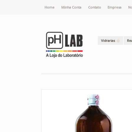
Home
Minha Conta
Contato
Empresa
No
Vidrarias
Re