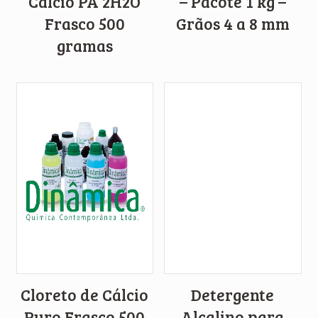
Cálcio PA 2H2O
– Pacote 1 kg –
Frasco 500
Grãos 4 a 8 mm
gramas
Cloreto de Cálcio
Detergente
Puro Frasco 500
Alcalino para